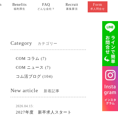
n
Benefits
FAQ
Recruit
Form
福利厚生
どんな会社？
募集要項
求人問合せ
Category
カテゴリー
COM コラム
(7)
COM ニュース
(7)
コム活ブログ
(104)
New article
新着記事
2026.04.15:
2027年度 新卒求人スタート