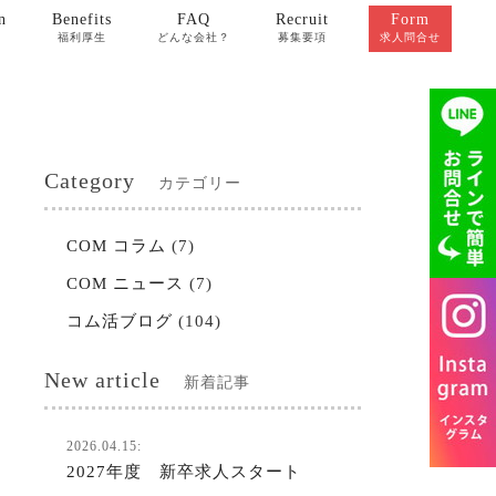
n
Benefits
FAQ
Recruit
Form
福利厚生
どんな会社？
募集要項
求人問合せ
Category
カテゴリー
COM コラム
(7)
COM ニュース
(7)
コム活ブログ
(104)
New article
新着記事
2026.04.15:
2027年度 新卒求人スタート