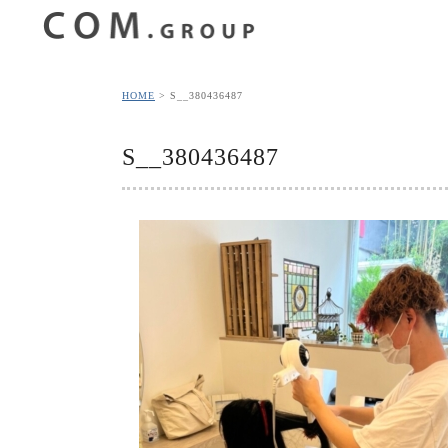
HOME
S__380436487
S__380436487