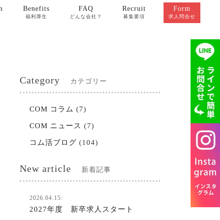
n
Benefits
FAQ
Recruit
Form
福利厚生
どんな会社？
募集要項
求人問合せ
Category
カテゴリー
COM コラム
(7)
COM ニュース
(7)
コム活ブログ
(104)
New article
新着記事
2026.04.15:
2027年度 新卒求人スタート