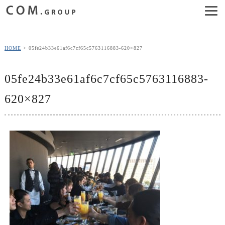
HOME
05fe24b33e61af6c7cf65c5763116883-620×827
05fe24b33e61af6c7cf65c5763116883-
620×827