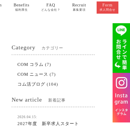
n
Benefits
FAQ
Recruit
Form
福利厚生
どんな会社？
募集要項
求人問合せ
Category
カテゴリー
COM コラム
(7)
COM ニュース
(7)
コム活ブログ
(104)
New article
新着記事
2026.04.15:
2027年度 新卒求人スタート