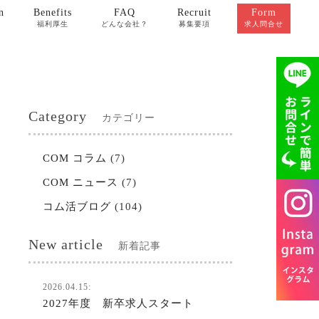
n
Benefits
FAQ
Recruit
Form
福利厚生
どんな会社？
募集要項
求人問合せ
Category
カテゴリー
COM コラム
(7)
COM ニュース
(7)
コム活ブログ
(104)
New article
新着記事
2026.04.15:
2027年度 新卒求人スタート